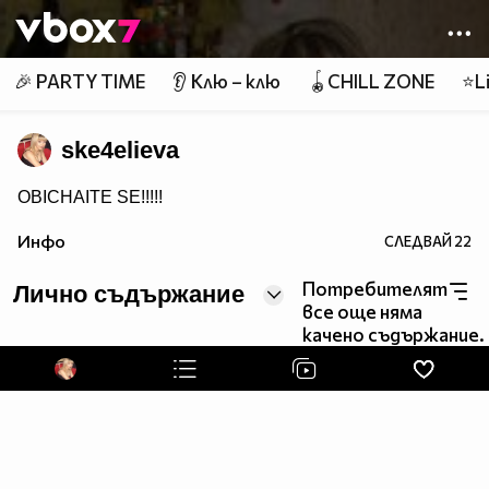
Member of
👾
🎉 PARTY TIME
👂 Клю – клю
🪀CHILL ZONE
⭐Li
ske4elieva
OBICHAITE SE!!!!!
Инфо
СЛЕДВАЙ
22
Потребителят
Лично съдържание
все още няма
качено съдържание.