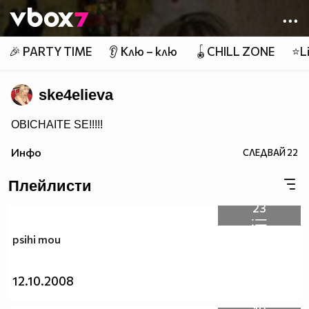
Member of
👾
🎉 PARTY TIME
👂 Клю – клю
🪀CHILL ZONE
⭐Li
ske4elieva
OBICHAITE SE!!!!!
Инфо
СЛЕДВАЙ
22
Плейлисти
23
psihi mou
12.10.2008