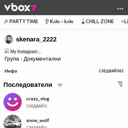
Member of
👾
🎉 PARTY TIME
👂 Клю – клю
🪀CHILL ZONE
⭐Li
skenara_2222
My Instagram ..
Група - Документални
__
Филми!
Инфо
СЛЕДВАЙ
563
Последователи
crazy_vlog
СЛЕДВАЙ
0
snow_wolf
СЛЕДВАЙ
0