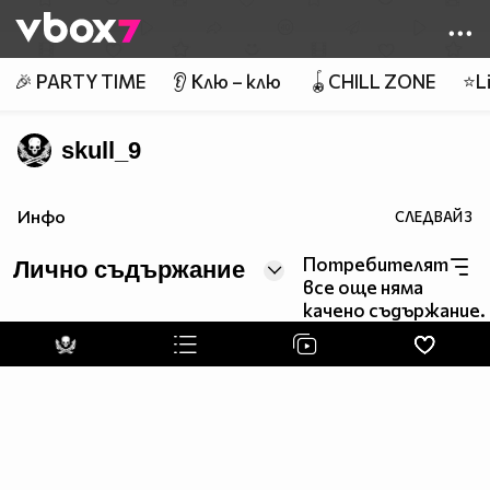
Member of
👾
🎉 PARTY TIME
👂 Клю – клю
🪀CHILL ZONE
⭐Li
skull_9
Инфо
СЛЕДВАЙ
3
Потребителят
Лично съдържание
все още няма
качено съдържание.