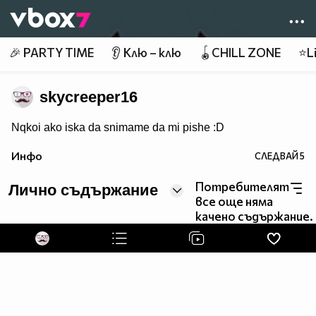
Member of
👾
🎉 PARTY TIME
👂 Клю – клю
🪀CHILL ZONE
⭐Li
skycreeper16
Nqkoi ako iska da snimame da mi pishe :D
Инфо
СЛЕДВАЙ
5
Потребителят
Лично съдържание
все още няма
качено съдържание.