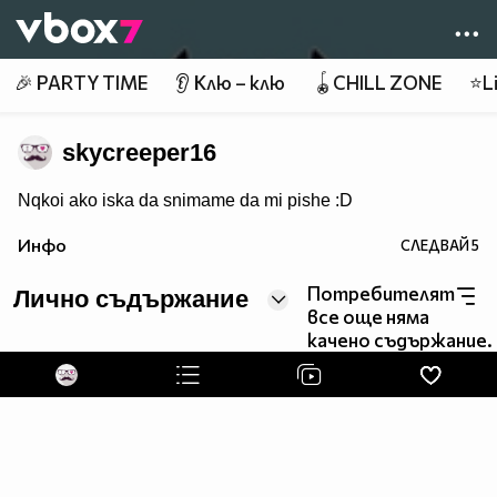
Member of
👾
🎉 PARTY TIME
👂 Клю – клю
🪀CHILL ZONE
⭐Li
skycreeper16
Nqkoi ako iska da snimame da mi pishe :D
Инфо
СЛЕДВАЙ
5
Потребителят
Лично съдържание
все още няма
качено съдържание.