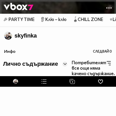
Member of
👾
🎉 PARTY TIME
👂 Клю – клю
🪀CHILL ZONE
⭐Li
skyfinka
Инфо
СЛЕДВАЙ
0
Потребителят
Лично съдържание
все още няма
качено съдържание.