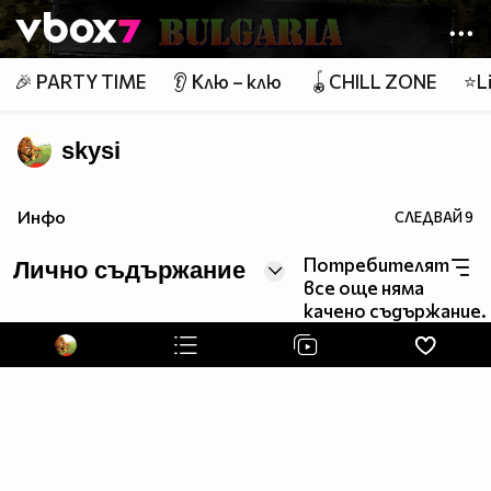
Member of
👾
🎉 PARTY TIME
👂 Клю – клю
🪀CHILL ZONE
⭐Li
skysi
Инфо
СЛЕДВАЙ
9
Потребителят
Лично съдържание
все още няма
качено съдържание.