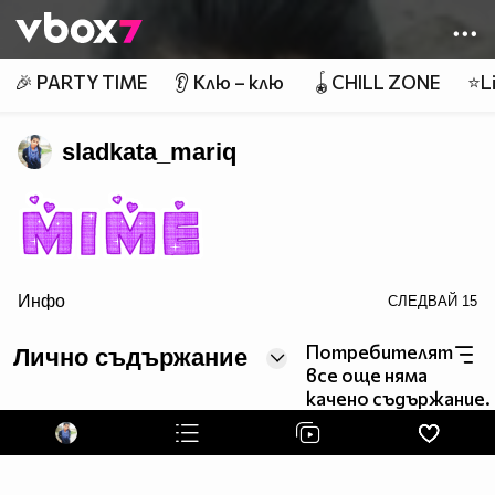
Member of
👾
🎉 PARTY TIME
👂 Клю – клю
🪀CHILL ZONE
⭐Li
sladkata_mariq
Инфо
СЛЕДВАЙ
15
src="http://text.glitter-graphics.net/love/n.gif">
Потребителят
Лично съдържание
все още няма
качено съдържание.