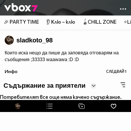
Member of
👾
🎉 PARTY TIME
👂 Клю – клю
🪀CHILL ZONE
⭐Li
sladkoto_98
Които иска нещо да пише да заповяда отговарям на
съобщения ;33333 waawawa :D :D
Инфо
СЛЕДВАЙ
1
Съдържание за приятели
Потребителят все още няма качено съдържание.