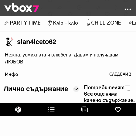
Member of
👾
🎉 PARTY TIME
👂 Клю – клю
🪀CHILL ZONE
⭐Li
slan4iceto62
Нежна, усмихната и влюбена. Давам и получавам
ЛЮБОВ!
Инфо
СЛЕДВАЙ
2
Потребителят
Лично съдържание
все още няма
качено съдържание.