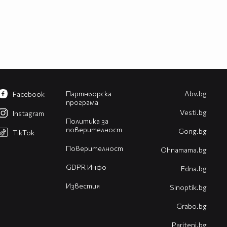
Партньорска
Abv.bg
Facebook
програма
Vesti.bg
Instagram
Политика за
поверителност
Gong.bg
TikTok
Поверителност
Оhnamama.bg
GDPR Инфо
Edna.bg
Известия
Sinoptik.bg
Grabo.bg
Pariteni.bg