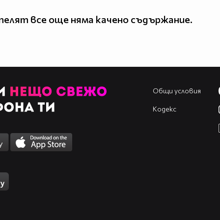
елят все още няма качено съдържание.
Общи условия
Кодекс