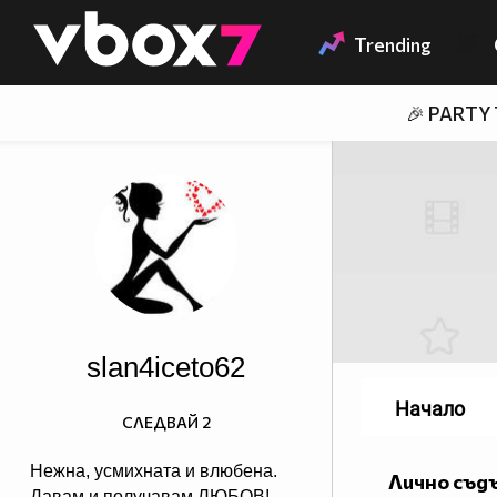
Member of
👾
Trending
🎉 PARTY
slan4iceto62
Начало
СЛЕДВАЙ
2
Нежна, усмихната и влюбена.
Лично съд
Давам и получавам ЛЮБОВ!