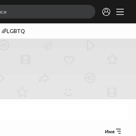
🌈LGBTQ
Име