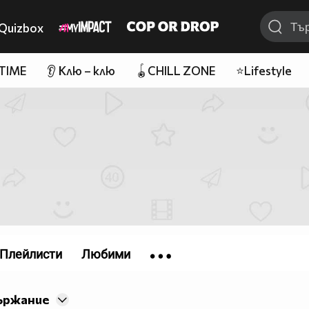
Quizbox
 TIME
👂 Клю – клю
🪀CHILL ZONE
⭐Lifestyle
Плейлисти
Любими
ържание