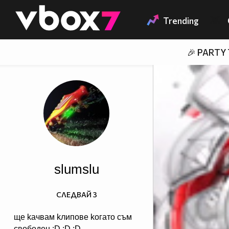
Member of
👾
Trending
🎉 PARTY
slumslu
СЛЕДВАЙ
3
ще kaчвам kлипoве koгатo съм
свoбoден :D :D :D