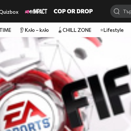
Quizbox
 TIME
👂 Клю – клю
🪀CHILL ZONE
⭐Lifestyle