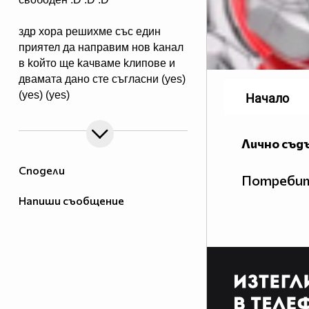
здp xopa peшиxме със един
пpиятел да напpавим нов kaнал
в koйто ще kaчваме kлипове и
двамата дано сте съгласни (yes)
(yes) (yes)
Начало
Лично съд
Сподели
Потребит
Напиши съобщение