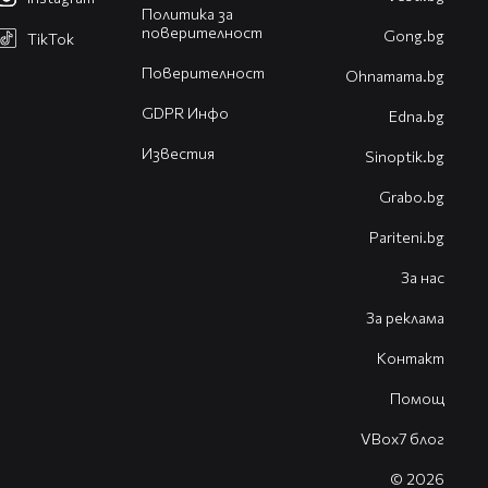
Политика за
поверителност
Gong.bg
TikTok
Поверителност
Оhnamama.bg
GDPR Инфо
Edna.bg
Известия
Sinoptik.bg
Grabo.bg
Pariteni.bg
За нас
За реклама
Контакт
Помощ
VBox7 блог
© 2026