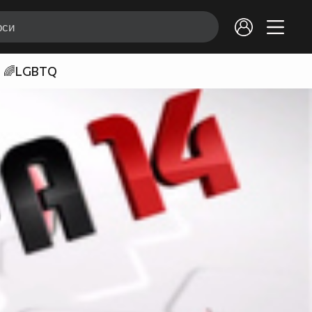
🌈LGBTQ