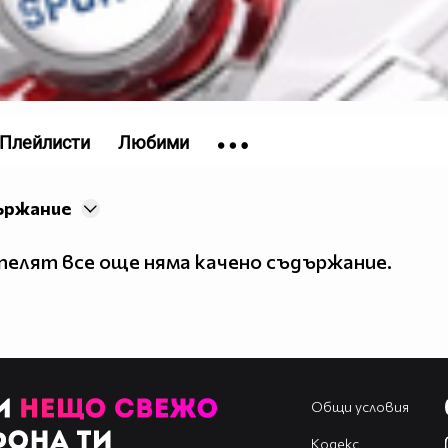
Плейлисти
Любими
ържание
елят все още няма качено съдържание.
Общи условия
Кодекс