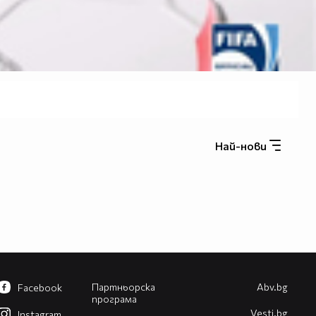
Най-нови
Партньорска
Abv.bg
Facebook
програма
Vesti.bg
Instagram