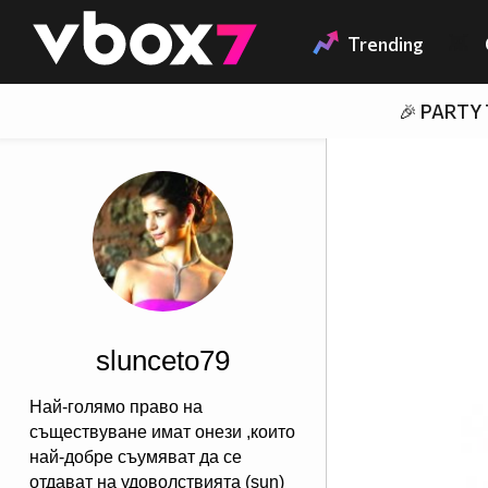
Member of
👾
Trending
🎉 PARTY
slunceto79
Най-голямо право на
съществуване имат онези ,които
най-добре съумяват да се
отдават на удоволствията (sun)