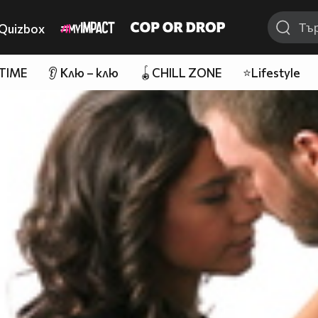
Quizbox
 TIME
👂 Клю – клю
🪀CHILL ZONE
⭐Lifestyle