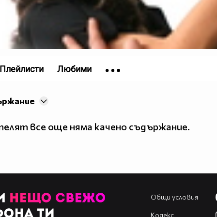
Плейлисти
Любими
ържание
елят все още няма качено съдържание.
Общи условия
Кодекс