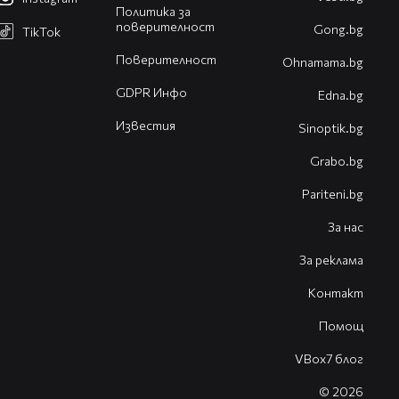
Политика за
поверителност
Gong.bg
TikTok
Поверителност
Оhnamama.bg
GDPR Инфо
Edna.bg
Известия
Sinoptik.bg
Grabo.bg
Pariteni.bg
За нас
За реклама
Контакт
Помощ
VBox7 блог
© 2026