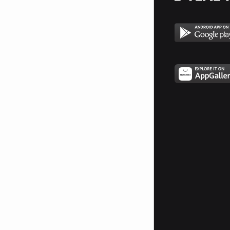
(star) Силата идва от
справедливостта и води към
победа.
Защото справедливостта не
идва от силата,а от истината!
(star)
Единствената разлика между
прищявката и вечната любов
е,че прищявката трае малко по-
дълго!
Тайнствеността е единственото
нещо което може да направи
съвременния живот загадъчен
или пленителен! (star)
На този свят най-добре живеят
грозните и глупавите.
Те седят спокойно и наблюдават