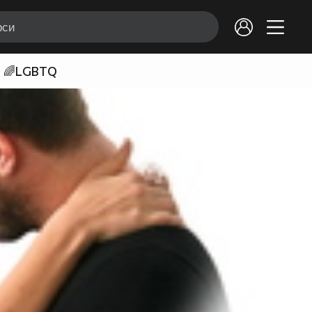
🌈LGBTQ