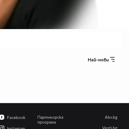
Най-нови
Партньорска
Abv.bg
Facebook
програма
Vesti.bg
Instagram