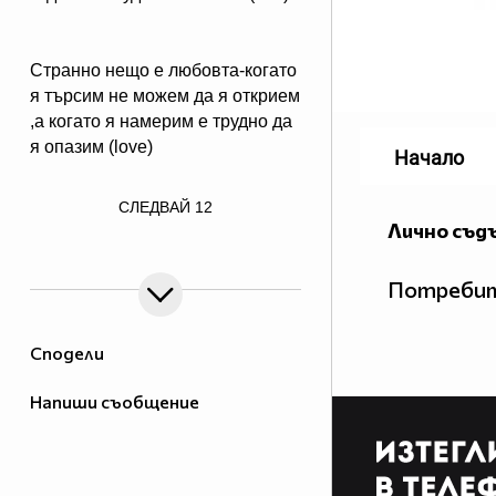
Странно нещо е любовта-когато
я търсим не можем да я открием
,а когато я намерим е трудно да
я опазим (love)
Начало
/>
СЛЕДВАЙ
12
Животът може да е невероятна
Лично съд
авантюра,ако има с кого да я
споделиш.
Потребит
Да умееш да се
Сподели
развличаш,означава да се
Напиши съобщение
преструваш,че го правиш. (star)
Зад всеки смях,зад всяка
разтуха се спотайва скуката.