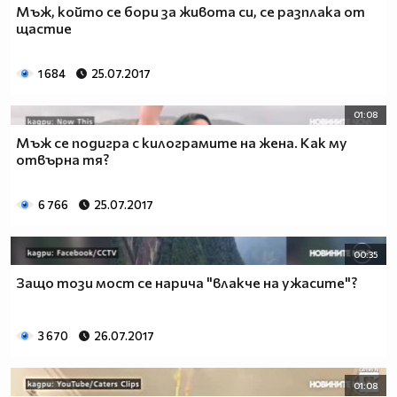
Мъж, който се бори за живота си, се разплака от
щастие
1 684
25.07.2017
01:08
Мъж се подигра с килограмите на жена. Как му
отвърна тя?
6 766
25.07.2017
00:35
Защо този мост се нарича "влакче на ужасите"?
3 670
26.07.2017
01:08