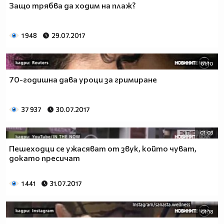
Защо трябва да ходим на плаж?
1 948
29.07.2017
01:10
70-годишна дава уроци за гримиране
37 937
30.07.2017
01:03
Пешеходци се ужасяват от звук, който чуват,
докато пресичат
1 441
31.07.2017
01:18