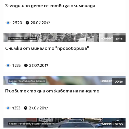
3-годишно дете се готви за олимпиада
2 520
26.07.2017
01:31
Снимки от миналото "проговориха"
1 235
27.07.2017
00:56
Първите сто дни от живота на пандите
1 353
27.07.2017
01:00