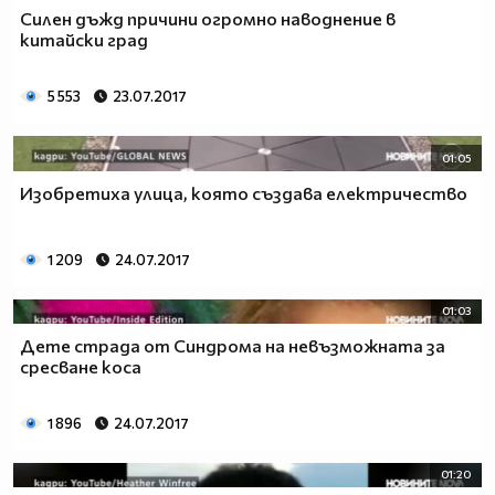
Силен дъжд причини огромно наводнение в
китайски град
5 553
23.07.2017
01:05
Изобретиха улица, която създава електричество
1 209
24.07.2017
01:03
Дете страда от Синдрома на невъзможната за
сресване коса
1 896
24.07.2017
01:20