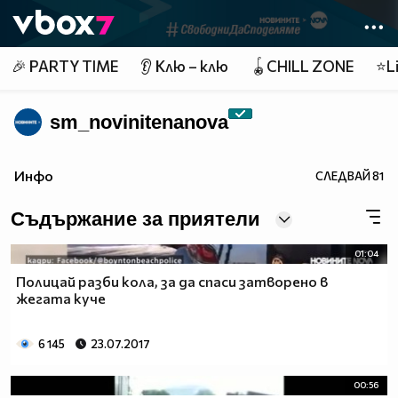
Member of
👾
🎉 PARTY TIME
👂 Клю – клю
🪀CHILL ZONE
⭐Li
sm_novinitenanova
Инфо
СЛЕДВАЙ
81
Съдържание за приятели
01:04
Полицай разби кола, за да спаси затворено в
жегата куче
6 145
23.07.2017
00:56