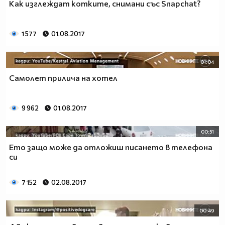
Как изглеждат котките, снимани със Snapchat?
1 577
01.08.2017
01:04
Самолет прилича на хотел
9 962
01.08.2017
00:51
Ето защо може да отложиш писането в телефона
си
7 152
02.08.2017
00:49