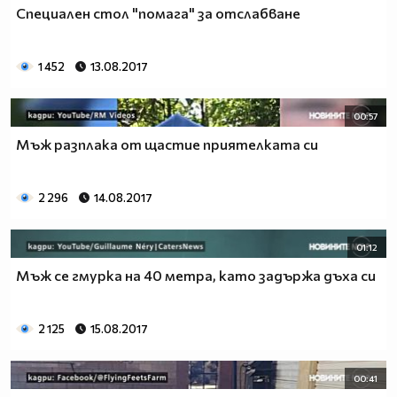
Специален стол "помага" за отслабване
1 452
13.08.2017
00:57
Мъж разплака от щастие приятелката си
2 296
14.08.2017
01:12
Мъж се гмурка на 40 метра, като задържа дъха си
2 125
15.08.2017
00:41