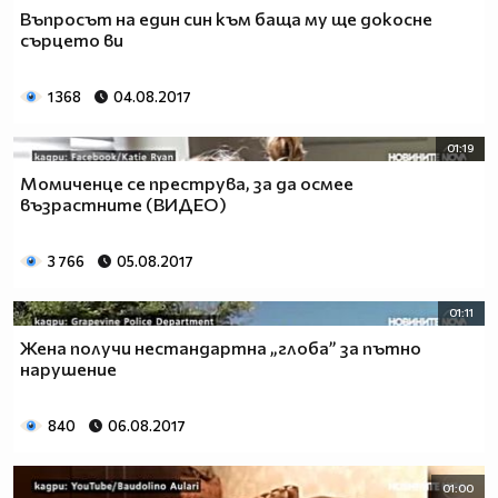
Въпросът на един син към баща му ще докосне
сърцето ви
1 368
04.08.2017
01:19
Момиченце се преструва, за да осмее
възрастните (ВИДЕО)
3 766
05.08.2017
01:11
Жена получи нестандартна „глоба” за пътно
нарушение
840
06.08.2017
01:00