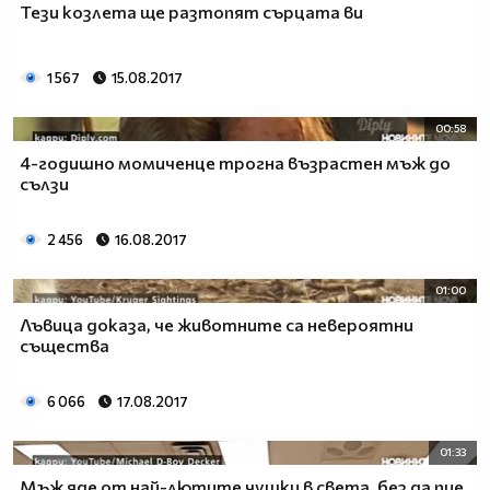
Тези козлета ще разтопят сърцата ви
1 567
15.08.2017
00:58
4-годишно момиченце трогна възрастен мъж до
сълзи
2 456
16.08.2017
01:00
Лъвица доказа, че животните са невероятни
същества
6 066
17.08.2017
01:33
Мъж яде от най-лютите чушки в света, без да пие