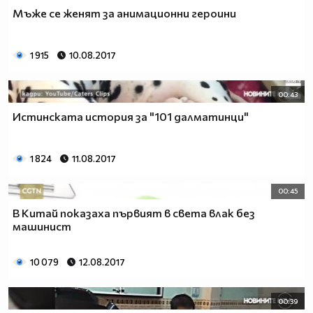
Мъже се женят за анимационни героини
1 915
10.08.2017
00:43
Истинската история за "101 далматинци"
1 824
11.08.2017
00:45
В Китай показаха първият в света влак без
машинист
10 079
12.08.2017
00:39