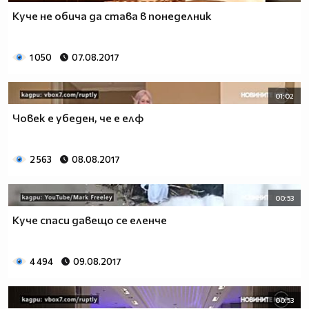
Куче не обича да става в понеделник
1 050
07.08.2017
01:02
Човек е убеден, че е елф
2 563
08.08.2017
00:53
Куче спаси давещо се еленче
4 494
09.08.2017
00:53