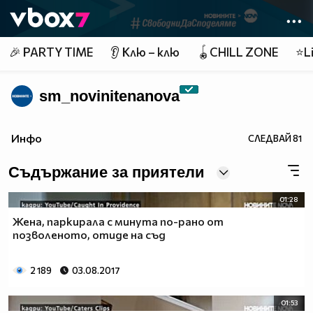
Member of
👾
🎉 PARTY TIME
👂 Клю – клю
🪀CHILL ZONE
⭐Li
sm_novinitenanova
Инфо
СЛЕДВАЙ
81
Съдържание за приятели
01:28
Жена, паркирала с минута по-рано от
позволеното, отиде на съд
2 189
03.08.2017
01:53