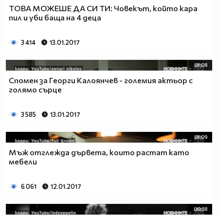
ТОВА МОЖЕШЕ ДА СИ ТИ: Човекът, който кара
пил и уби баща на 4 деца
3 414
13.01.2017
01:08
Спомен за Георги Калоянчев - големия актьор с
голямо сърце
3 585
13.01.2017
01:09
Мъж отглежда дървета, които растат като
мебели
6 061
12.01.2017
00:58