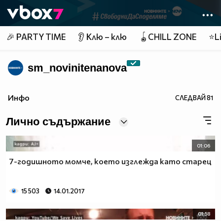
Member of
👾
🎉 PARTY TIME
👂 Клю – клю
🪀CHILL ZONE
⭐Li
sm_novinitenanova
Инфо
СЛЕДВАЙ
81
Лично съдържание
01:06
7-годишното момче, което изглежда като старец
15 503
14.01.2017
01:58