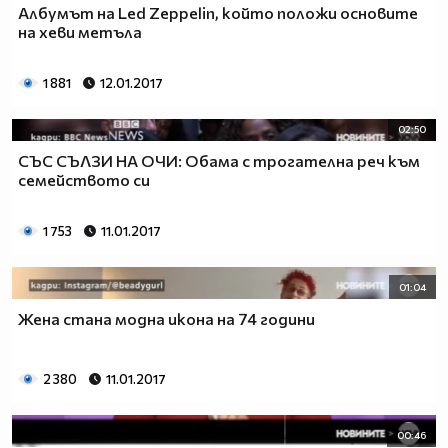
Албумът на Led Zeppelin, който положи основите
на хеви метъла
1 881
12.01.2017
02:50
СЪС СЪЛЗИ НА ОЧИ: Обама с трогателна реч към
семейството си
1 753
11.01.2017
01:04
Жена стана модна икона на 74 години
2 380
11.01.2017
00:46