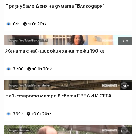
Празнуваме Деня на думата "Благодаря"
641
11.01.2017
01:03
Жената с най-широкия ханш тежи 190 кг
3 700
10.01.2017
01:11
Най-старото метро в света ПРЕДИ И СЕГА
3 997
10.01.2017
00:35