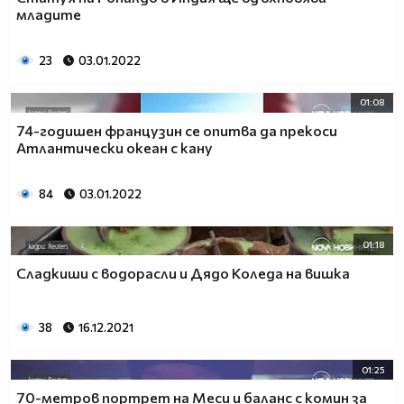
младите
23
03.01.2022
01:08
74-годишен французин се опитва да прекоси
Атлантически океан с кану
84
03.01.2022
01:18
Сладкиши с водорасли и Дядо Коледа на вишка
38
16.12.2021
01:25
70-метров портрет на Меси и баланс с комин за