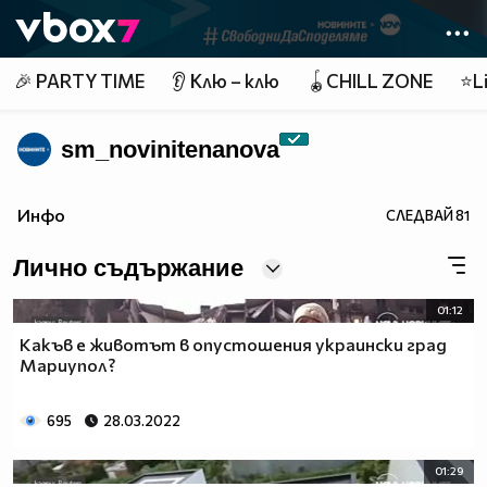
Member of
👾
🎉 PARTY TIME
👂 Клю – клю
🪀CHILL ZONE
⭐Li
sm_novinitenanova
Инфо
СЛЕДВАЙ
81
Лично съдържание
01:12
Какъв е животът в опустошения украински град
Мариупол?
695
28.03.2022
01:29