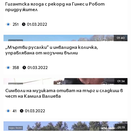
Гигантска ягода с рекорд на Гинес и Робот
придружител
251
01.03.2022
01:40
„Мъртви русалки” и инвалидна количка,
управлявана от мозъчни вълни
358
01.03.2022
01:34
Символи на музиката отиват на търг и сладкиш в
чест на Камила Валиева
41
01.03.2022
01:19