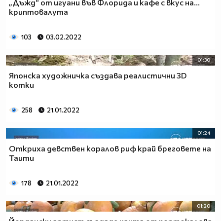
„Дъжд“ от игуани във Флорида и кафе с вкус на…
криптовалута
103
03.02.2022
01:30
Японска художничка създава реалистични 3D
котки
258
21.01.2022
01:24
Откриха девствен коралов риф край бреговете на
Таити
178
21.01.2022
01:20