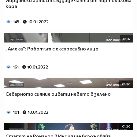
Йордански артист създаде чанта от портокалова
кора
145
10.01.2022
01:37
„Амека”: Роботът с експресивно лице
161
10.01.2022
01:20
Северното сияние оцвети небето в зелено
101
10.01.2022
01:20
Статуя на Роналдо в Индия ще вдъхновява