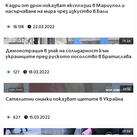
Кадри от дрон показват експлозии в Мариупол и
насърчаване на мира чрез изкуство в Бали
16 138
22.03.2022
01:24
Демонстрация в знак на солидарност към
украинците пред руското посолство в Братислава
127
18.03.2022
01:14
Сателитни снимки показват щетите в Украйна
627
15.03.2022
01:24