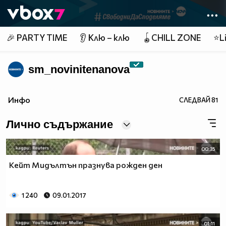
Member of
👾
🎉 PARTY TIME
👂 Клю – клю
🪀CHILL ZONE
⭐Li
sm_novinitenanova
Инфо
СЛЕДВАЙ
81
Лично съдържание
00:35
Кейт Мидълтън празнува рожден ден
1 240
09.01.2017
01:11