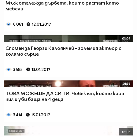
Мъж отглежда дървета, които растат като
мебели
6 061
12.01.2017
01:08
Спомен за Георги Калоянчев - големия актьор с
голямо сърце
3 585
13.01.2017
01:58
ТОВА МОЖЕШЕ ДА СИ ТИ: Човекът, който кара
пил и уби баща на 4 деца
3 414
13.01.2017
01:06