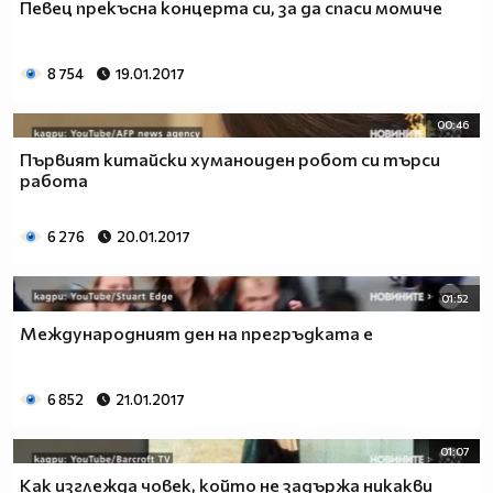
Певец прекъсна концерта си, за да спаси момиче
8 754
19.01.2017
00:46
Първият китайски хуманоиден робот си търси
работа
6 276
20.01.2017
01:52
Международният ден на прегръдката е
6 852
21.01.2017
01:07
Как изглежда човек, който не задържа никакви