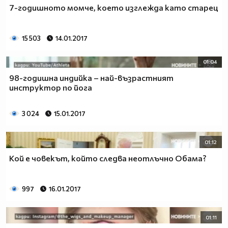
7-годишното момче, което изглежда като старец
15 503
14.01.2017
01:04
98-годишна индийка – най-възрастният
инструктор по йога
3 024
15.01.2017
01:12
Кой е човекът, който следва неотлъчно Обама?
997
16.01.2017
01:11