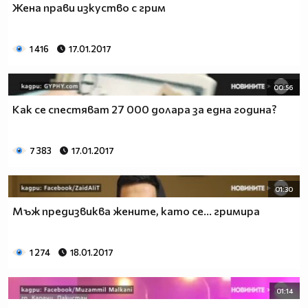
Жена прави изкуство с грим
1 416
17.01.2017
00:56
Как се спестяват 27 000 долара за една година?
7 383
17.01.2017
01:30
Мъж предизвиква жените, като се... гримира
1 274
18.01.2017
01:14