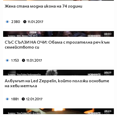
Жена стана модна икона на 74 години
2 380
11.01.2017
02:50
СЪС СЪЛЗИ НА ОЧИ: Обама с трогателна реч към
семейството си
1 753
11.01.2017
00:58
Албумът на Led Zeppelin, който положи основите
на хеви метъла
1 881
12.01.2017
01:09