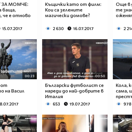
 ЗА МОМЧЕ:
Къщички като от филм:
Още в 
а баща,
Кои са зелените
те зна
, че е отново
магически домове?
оженя
15.07.2017
2 630
16.07.2017
2 21
00:23
00:50
 от
Български футболист се
Кола, 
о на Васил
нареди до най-добрите в
сама, 
Италия
прест
8.07.2017
653
19.07.2017
978