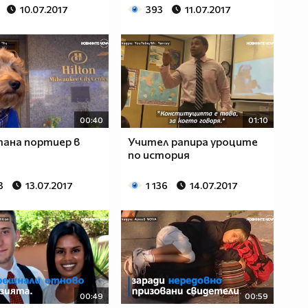
10.07.2017
393
11.07.2017
00:40
01:10
тана портиер в
Учител рапира уроците
по история
3
13.07.2017
1 136
14.07.2017
00:49
00:59