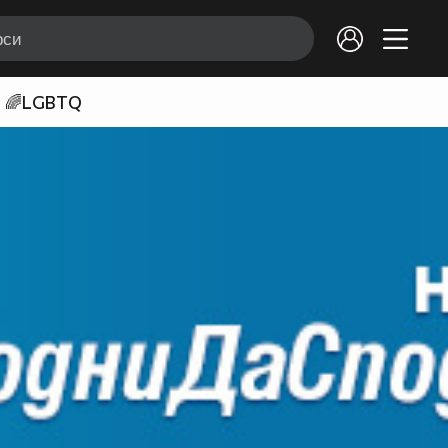
🌈LGBTQ