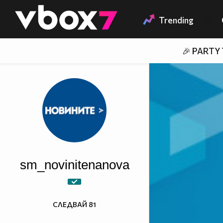
Member of
👾
Trending
🎉 PARTY
sm_novinitenanova
СЛЕДВАЙ
81