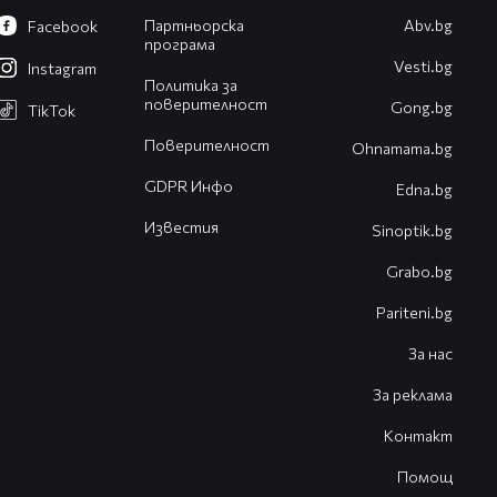
Партньорска
Abv.bg
Facebook
програма
Vesti.bg
Instagram
Политика за
поверителност
Gong.bg
TikTok
Поверителност
Оhnamama.bg
GDPR Инфо
Edna.bg
Известия
Sinoptik.bg
Grabo.bg
Pariteni.bg
За нас
За реклама
Контакт
Помощ