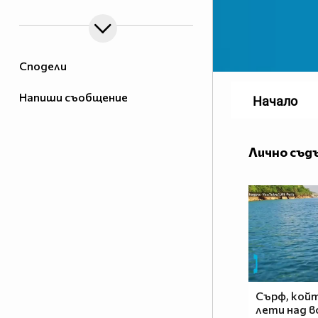
Сподели
Напиши съобщение
Начало
Лично съд
Сърф, кой
лети над 