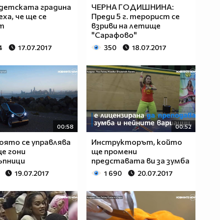
детската градина
ЧЕРНА ГОДИШНИНА:
еха, че ще се
Преди 5 г. терорист се
т
взриви на летище
"Сарафово"
4
17.07.2017
350
18.07.2017
00:58
00:52
която се управлява
Инструкторът, който
ще гони
ще промени
ъпници
представата ви за зумба
19.07.2017
1 690
20.07.2017