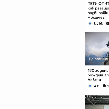
ПЕТИ ОПИТ
Как реагир
разбирайки
момиче?
3 793
180 години
рождениет
Левски
431
1