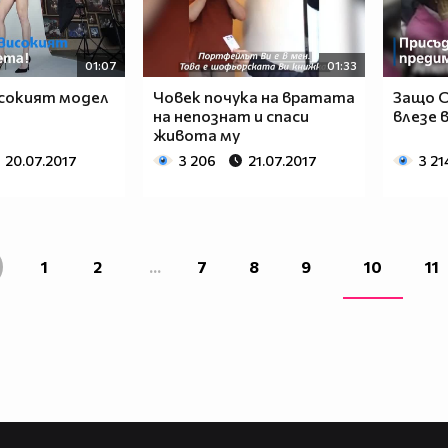
01:07
01:33
исокият модел
Човек почука на вратата
Защо 
на непознат и спаси
влезе 
живота му
20.07.2017
3 206
21.07.2017
3 21
1
2
...
7
8
9
10
11