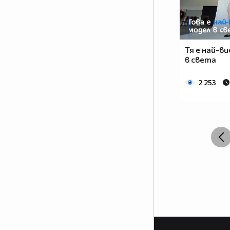
Тя е най-в
в света
2 253