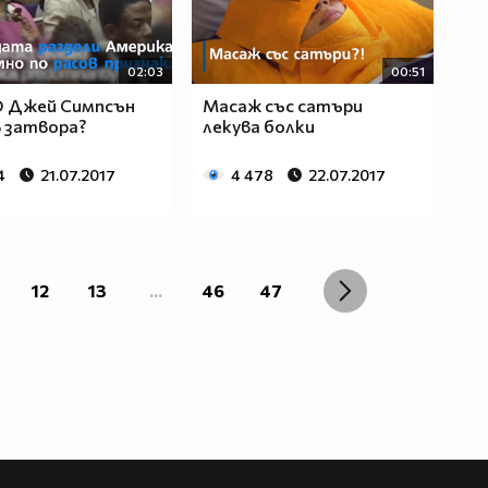
02:03
00:51
О Джей Симпсън
Масаж със сатъри
в затвора?
лекува болки
4
21.07.2017
4 478
22.07.2017
12
13
...
46
47