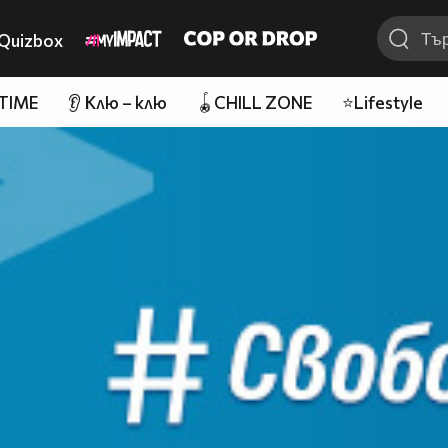
Quizbox
 TIME
👂 Клю – клю
🪀CHILL ZONE
⭐Lifestyle