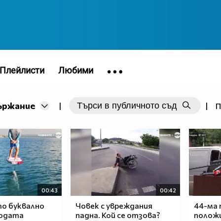
Плейлисти
Любими
ържание
|
|
П
00:43
00:42
то буквално
Човек с увреждания
44-ма 
водата
падна. Кой се отзова?
полож