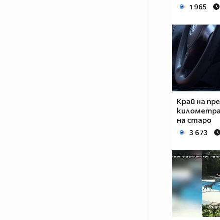
1 965
Край на пр
километра
на старо
3 673