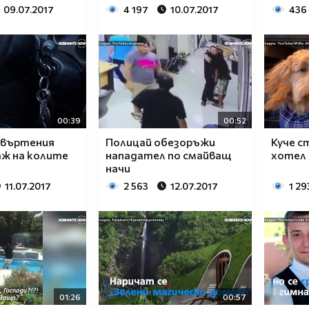
09.07.2017
4 197
10.07.2017
436
00:39
00:52
евъртения
Полицай обезоръжи
Куче с
ж на колите
нападател по смайващ
хотел
начи
11.07.2017
2 563
12.07.2017
1 29
01:26
00:57