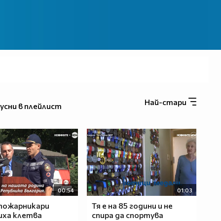
Най-стари
усни в плейлист
00:54
01:03
пожарникари
Тя е на 85 години и не
иха клетва
спира да спортува