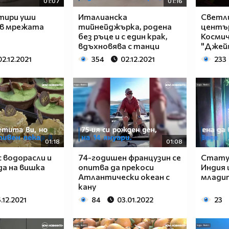
01:07
01:16
тири уши
Италианска
Светл
 в мрежата
тийнейджърка, родена
център
без ръце и с един крак,
Косми
вдъхновява с танци
"Джейм
02.12.2021
354
02.12.2021
233
01:18
01:08
 водорасли и
74-годишен французин се
Статуя
а на вишка
опитва да прекоси
Индия 
Атлантически океан с
млади
кану
.12.2021
84
03.01.2022
23