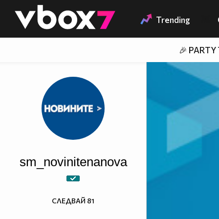
Member of
👾
Trending
🎉 PARTY
sm_novinitenanova
СЛЕДВАЙ
81