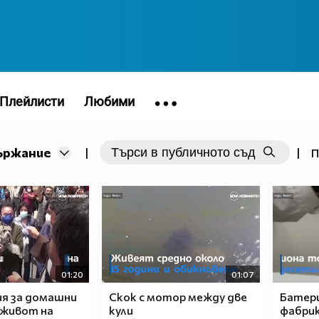
Плейлисти
Любими
ържание
|
|
П
01:20
01:07
ия за домашни
Скок с мотор между две
Батери
 живот на
кули
фабрик