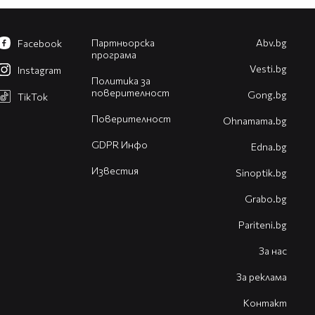
Партньорска
Abv.bg
Facebook
програма
Vesti.bg
Instagram
Политика за
поверителност
Gong.bg
TikTok
Поверителност
Оhnamama.bg
GDPR Инфо
Edna.bg
Известия
Sinoptik.bg
Grabo.bg
Pariteni.bg
За нас
За реклама
Контакт