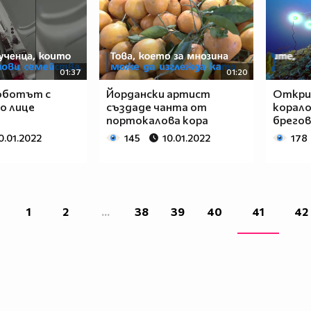
01:37
01:20
Роботът с
Йордански артист
Откри
о лице
създаде чанта от
корало
портокалова кора
брегов
0.01.2022
145
10.01.2022
178
1
2
...
38
39
40
41
42