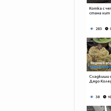
Котка с че
стана хит
283
Сладкиши с
Дядо Колед
38
16