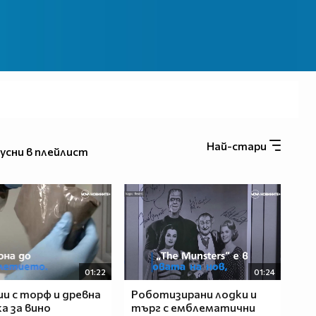
Най-стари
усни в плейлист
01:22
01:24
и с торф и древна
Роботизирани лодки и
а за вино
търг с емблематични