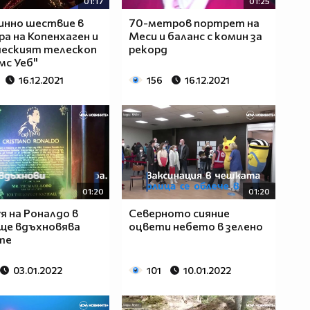
01:17
01:25
инно шествие в
70-метров портрет на
а на Копенхаген и
Меси и баланс с комин за
ческият телескоп
рекорд
с Уеб"
16.12.2021
156
16.12.2021
01:20
01:20
 на Роналдо в
Северното сияние
ще вдъхновява
оцвети небето в зелено
те
03.01.2022
101
10.01.2022