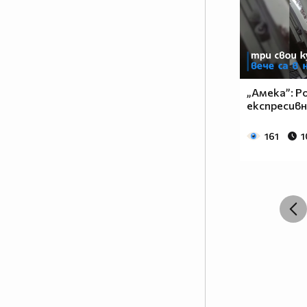
„Амека”: 
експресивн
161
1