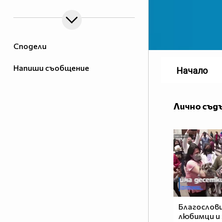
Сподели
Напиши съобщение
Начало
Лично съд
Благослов
любимци и