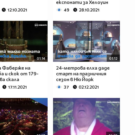
експонати за Хелоуин
12.10.2021
49
28.10.2021
01:14
01:12
а Фаберже на
24-метрова елха даде
а и скок от 179-
старт на празничния
а скала
сезон в Ню Йорк
17.11.2021
37
02.12.2021