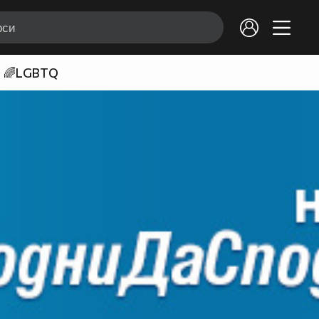
🌈LGBTQ