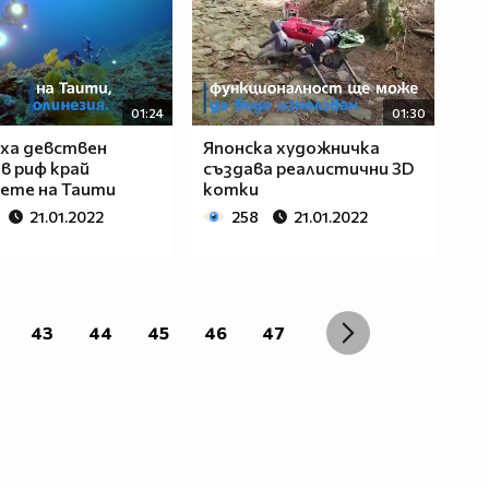
01:24
01:30
ха девствен
Японска художничка
в риф край
създава реалистични 3D
ете на Таити
котки
21.01.2022
258
21.01.2022
43
44
45
46
47