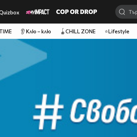
Quizbox
 TIME
👂 Клю – клю
🪀CHILL ZONE
⭐Lifestyle