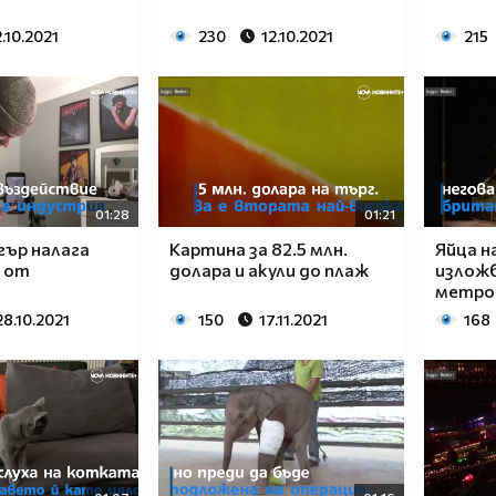
2.10.2021
230
12.10.2021
215
01:28
01:21
гър налага
Картина за 82.5 млн.
Яйца н
 от
долара и акули до плаж
изложб
метров
28.10.2021
150
17.11.2021
168