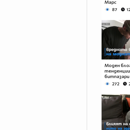
Марс
87
1
Моден бло
тенденции
битпазари
272