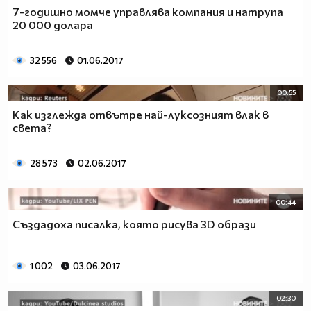
7-годишно момче управлява компания и натрупа
20 000 долара
32 556
01.06.2017
00:55
Как изглежда отвътре най-луксозният влак в
света?
28 573
02.06.2017
00:44
Създадоха писалка, която рисува 3D образи
1 002
03.06.2017
02:30