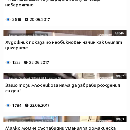
невероятно
3 818
20.06.2017
00:46
Художник показа по необикновен начин как влияят
цигарите
1 335
22.06.2017
00:57
Защо този мъж никога няма да забрави рождения
си ден?
1 784
23.06.2017
00:33
Малко момче със завидни умения за домакинска