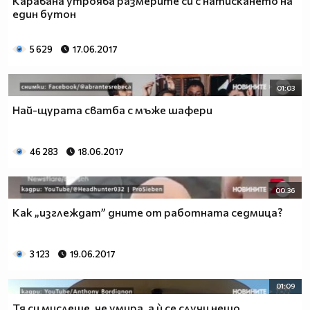
Каравана утроява размерите си с натискането на
един бутон
5 629
17.06.2017
01:03
Най-щурата сватба с мъже шафери
46 283
18.06.2017
00:36
Как „изглеждат” дните от работната седмица?
3 123
19.06.2017
01:09
Тя си мислеше, че умира, а ѝ се случи нещо