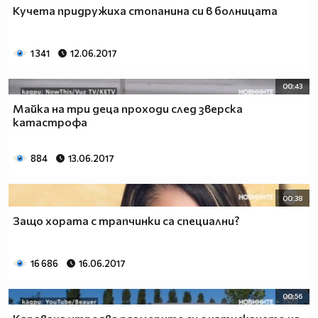
Кучета придружиха стопанина си в болницата
1 341
12.06.2017
00:43
Майка на три деца проходи след зверска
катастрофа
884
13.06.2017
00:38
Защо хората с трапчинки са специални?
16 686
16.06.2017
00:56