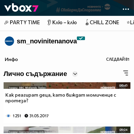
Member of
👾
🎉 PARTY TIME
👂 Клю – клю
🪀CHILL ZONE
⭐Li
sm_novinitenanova
Инфо
СЛЕДВАЙ
81
Лично съдържание
00:45
Как реагират деца, като виждат момиченце с
протеза?
1 251
31.05.2017
01:04