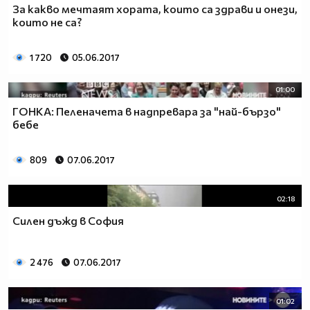
За какво мечтаят хората, които са здрави и онези,
които не са?
1 720
05.06.2017
01:00
ГОНКА: Пеленачета в надпревара за "най-бързо"
бебе
809
07.06.2017
02:18
Силен дъжд в София
2 476
07.06.2017
01:02