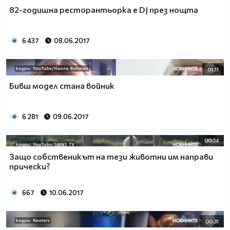
82-годишна ресторантьорка е DJ през нощта
6 437
08.06.2017
01:11
Бивш модел стана войник
6 281
09.06.2017
00:54
Защо собственикът на тези животни им направи
прически?
667
10.06.2017
00:31