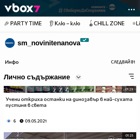
Member of
👾
🎉 PARTY TIME
👂 Клю – клю
🪀CHILL ZONE
⭐Li
sm_novinitenanova
Инфо
СЛЕДВАЙ
81
Лично съдържание
01:29
Учени откриха останки на динозавър в най-сухата
пустиня в света
6
09.05.2021
01:25