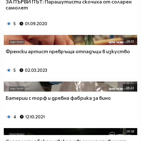
ЗА ПЪРВИ ПЪТ: Парашутисти скочиха от соларен
самолет
5
01.09.2020
01:12
Френски артист превръща отпадъци в изкуство
5
02.03.2023
01:22
Батерии с торф и древна фабрика за вино
4
12.10.2021
01:33