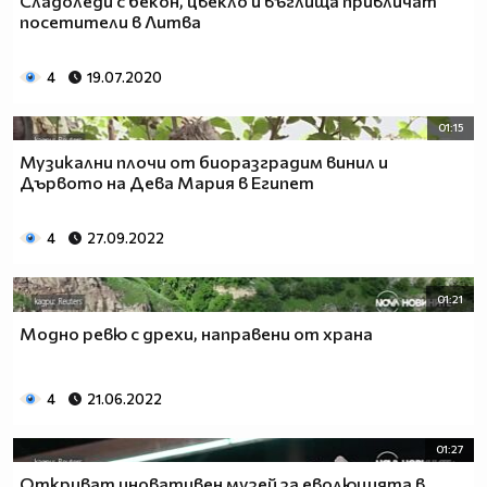
Сладоледи с бекон, цвекло и въглища привличат
посетители в Литва
4
19.07.2020
01:15
Музикални плочи от биоразградим винил и
Дървото на Дева Мария в Египет
4
27.09.2022
01:21
Модно ревю с дрехи, направени от храна
4
21.06.2022
01:27
Откриват иновативен музей за еволюцията в