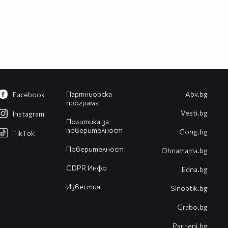
Партньорска
Abv.bg
Facebook
програма
Vesti.bg
Instagram
Политика за
поверителност
Gong.bg
TikTok
Поверителност
Оhnamama.bg
GDPR Инфо
Edna.bg
Известия
Sinoptik.bg
Grabo.bg
Pariteni.bg