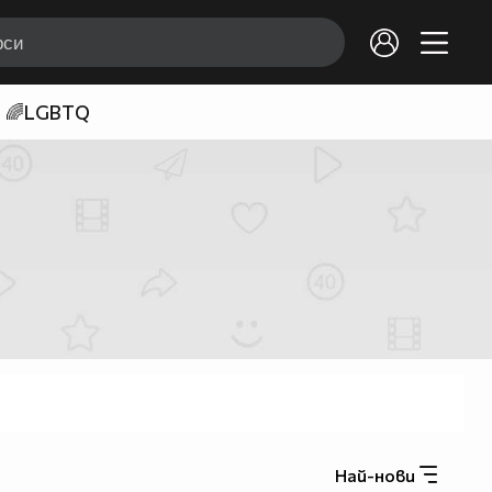
🌈LGBTQ
Най-нови