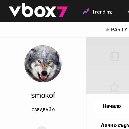
Member of
👾
Trending
🎉 PARTY
smokof
Начало
СЛЕДВАЙ
0
Лично съд