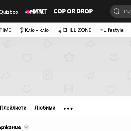
Quizbox
 TIME
👂 Клю – клю
🪀CHILL ZONE
⭐Lifestyle
Плейлисти
Любими
ържание