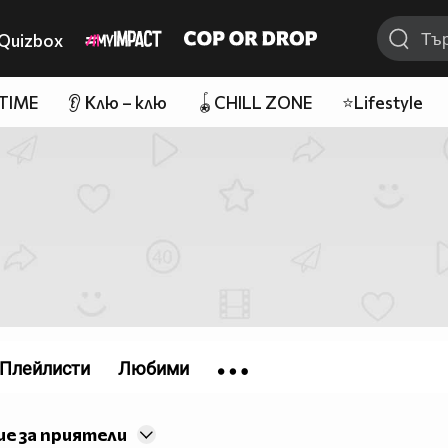
Quizbox
 TIME
👂 Клю – клю
🪀CHILL ZONE
⭐Lifestyle
Плейлисти
Любими
е за приятели