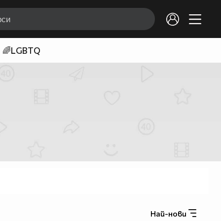
🌈LGBTQ
Най-нови