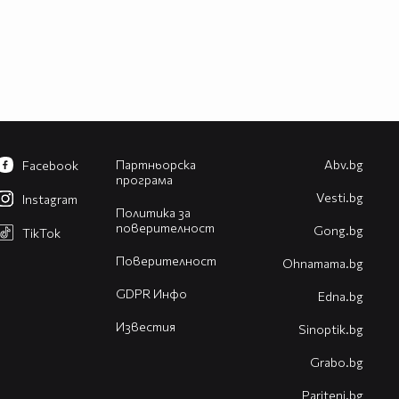
Партньорска
Abv.bg
Facebook
програма
Vesti.bg
Instagram
Политика за
поверителност
Gong.bg
TikTok
Поверителност
Оhnamama.bg
GDPR Инфо
Edna.bg
Известия
Sinoptik.bg
Grabo.bg
Pariteni.bg