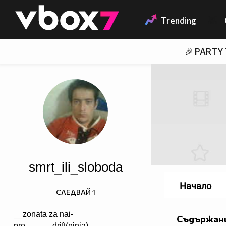
Member of
👾
Trending
🎉 PARTY
smrt_ili_sloboda
Начало
СЛЕДВАЙ
1
__zonata za nai-
Съдържани
pro______drift(ninja)