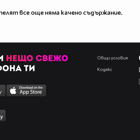
елят все още няма качено съдържание.
Общи условия
Кодекс