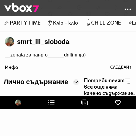
Member of
👾
🎉 PARTY TIME
👂 Клю – клю
🪀CHILL ZONE
⭐Li
smrt_ili_sloboda
__zonata za nai-pro______drift(ninja)
Инфо
СЛЕДВАЙ
1
Потребителят
Лично съдържание
все още няма
качено съдържание.