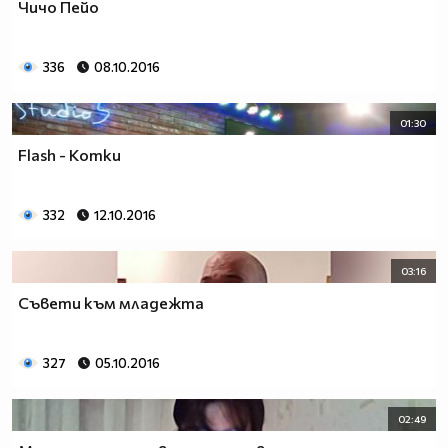
Чичо Пейо
336
08.10.2016
01:30
Flash - Котки
332
12.10.2016
03:16
Съвети към младежта
327
05.10.2016
02:49