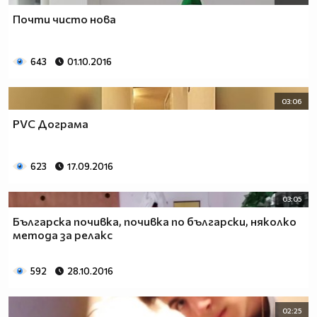
Почти чисто нова
643
01.10.2016
03:06
PVC Дограма
623
17.09.2016
03:05
Българска почивка, почивка по български, няколко
метода за релакс
592
28.10.2016
02:25