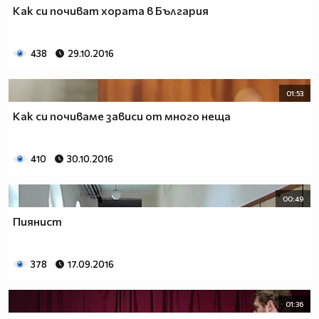
Как си почиват хората в България
438
29.10.2016
01:53
Как си почиваме зависи от много неща
410
30.10.2016
00:49
Пиянист
378
17.09.2016
01:36