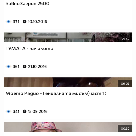
БавноЗагрин 2500
371
10.10.2016
01:49
ГУМАТА - началото
361
21.10.2016
06:05
Моето Радио - Гениалната мисъл(част 1)
341
15.09.2016
00:39