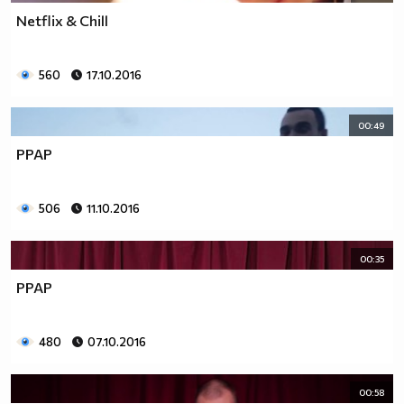
Netflix & Chill
560
17.10.2016
00:49
PPAP
506
11.10.2016
00:35
PPAP
480
07.10.2016
00:58