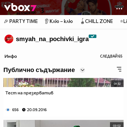
Member of
👾
🎉 PARTY TIME
👂 Клю – клю
🪀CHILL ZONE
⭐Li
smyah_na_pochivki_igra
Инфо
СЛЕДВАЙ
65
Публично съдържание
01:32
Тест на презерватив
656
20.09.2016
03:02