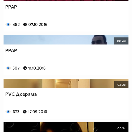
PPAP
482
07.10.2016
00:49
PPAP
507
11.10.2016
03:06
PVC Дограма
623
17.09.2016
00:34