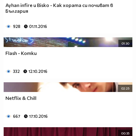
Ayhan infire и Bisko - Как хората си почиват в
България
928
01.11.2016
01:30
Flash - Котки
332
12.10.2016
02:25
Netflix & Chill
667
17.10.2016
00:35