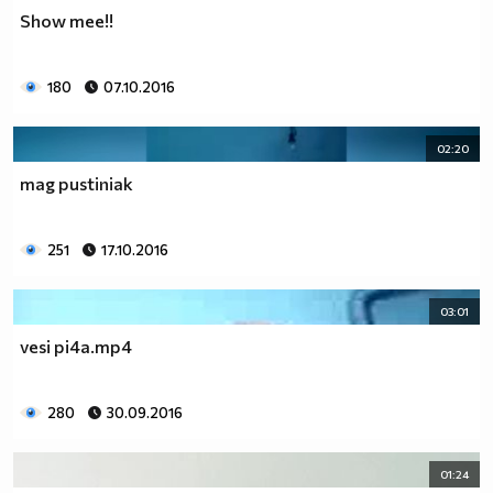
Show mee!!
180
07.10.2016
02:20
mag pustiniak
251
17.10.2016
03:01
vesi pi4a.mp4
280
30.09.2016
01:24