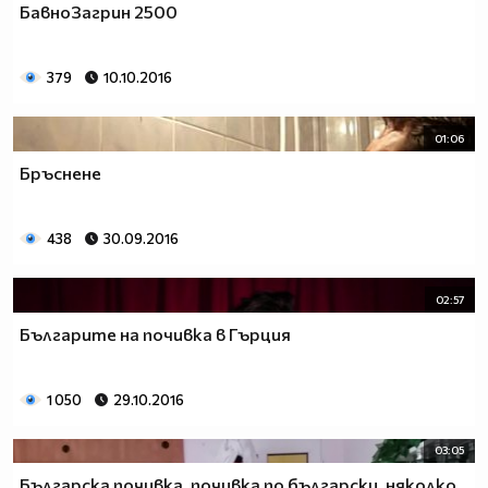
БавноЗагрин 2500
379
10.10.2016
01:06
Бръснене
438
30.09.2016
02:57
Българите на почивка в Гърция
1 050
29.10.2016
03:05
Българска почивка, почивка по български, няколко