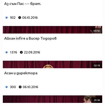
Аз съм Пас --- брат.
932
06.10.2016
00:52
Айхан infire и Бисер Тодоров
1 376
22.09.2016
02:19
Асан и директора
300
06.10.2016
01:36