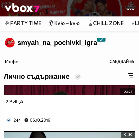
Member of
👾
🎉 PARTY TIME
👂 Клю – клю
🪀CHILL ZONE
⭐Li
smyah_na_pochivki_igra
Инфо
СЛЕДВАЙ
65
Лично съдържание
00:27
2 ВИЦА
244
06.10.2016
01:30