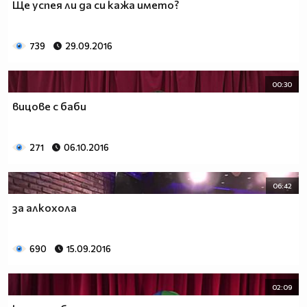
Ще успея ли да си кажа името?
739
29.09.2016
00:30
вицове с баби
271
06.10.2016
06:42
за алкохола
690
15.09.2016
02:09