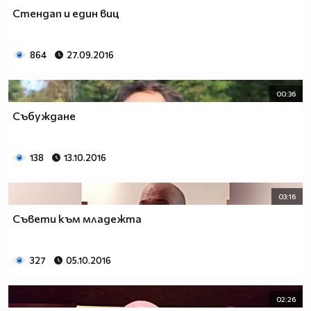
Стендап и един виц
864
27.09.2016
00:36
Събуждане
138
13.10.2016
03:16
Съвети към младежта
327
05.10.2016
02:26