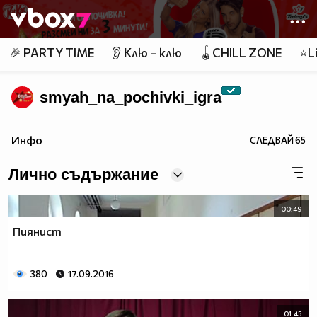
Member of
👾
🎉 PARTY TIME
👂 Клю – клю
🪀CHILL ZONE
⭐Li
smyah_na_pochivki_igra
Инфо
СЛЕДВАЙ
65
Лично съдържание
00:49
Пиянист
380
17.09.2016
01:45