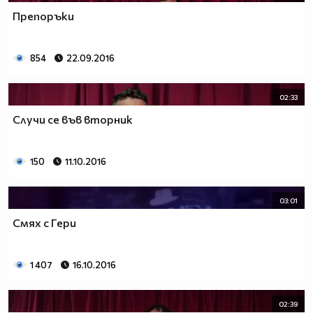
Препоръки
854
22.09.2016
02:33
Случи се във вторник
150
11.10.2016
03:01
Смях с Гери
1 407
16.10.2016
02:39