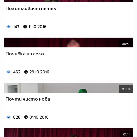
Похотливият петел
147
11.10.2016
00:58
Почивка на село
462
29.10.2016
03:02
Почти чисто нова
828
01.10.2016
01:14