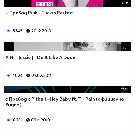
03:34
+ Превод Pink - Fuckin Perfect
5 845
20.12.2010
03:29
Х И Т Jessie J - Do It Like A Dude
1 024
07.02.2011
03:24
« Превод » Pitbull - Hey Baby ft. T - Pain (oфициално
видео)
6 261
09.11.2010