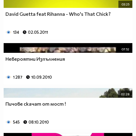
03:25
David Guetta feat Rihanna - Who's That Chick?
134
02.05.2011
07:52
Невероятни Изпълнения
1 287
10.09.2010
02:28
Пичове скачат от мост !
545
08.10.2010