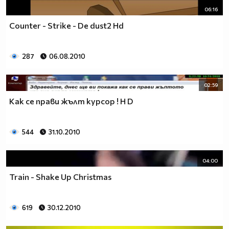
06:16
Counter - Strike - De dust2 Hd
287
06.08.2010
02:59
Как се прави жълт курсор ! H D
544
31.10.2010
04:00
Train - Shake Up Christmas
619
30.12.2010