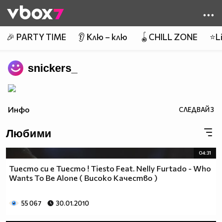
Member of
👾
🎉 PARTY TIME
👂 Клю – клю
🪀CHILL ZONE
⭐Li
snickers_
Инфо
СЛЕДВАЙ
3
Любими
04:31
Тиесто си е Тиесто ! Tiеsto Feat. Nelly Furtado - Who
Wants To Be Alone ( Високо Качество )
55 067
30.01.2010