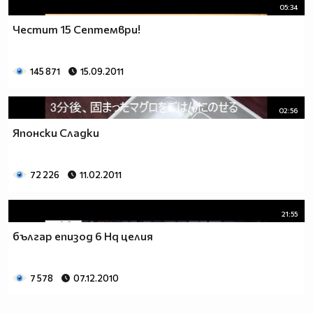
05:34
Честит 15 Септември!
145 871
15.09.2011
02:56
Японски Сладки
72 226
11.02.2011
21:55
българ епизод 6 Hq целия
7 578
07.12.2010