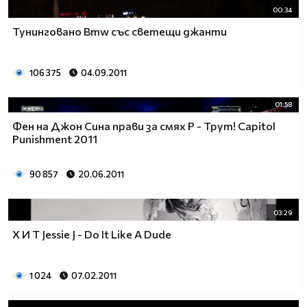
00:34
Тунинговано Bmw със светещи джанти
106 375
04.09.2011
01:58
Фен на Джон Сина прави за смях Р - Трут! Capitol
Punishment 2011
90 857
20.06.2011
03:29
Х И Т Jessie J - Do It Like A Dude
1 024
07.02.2011