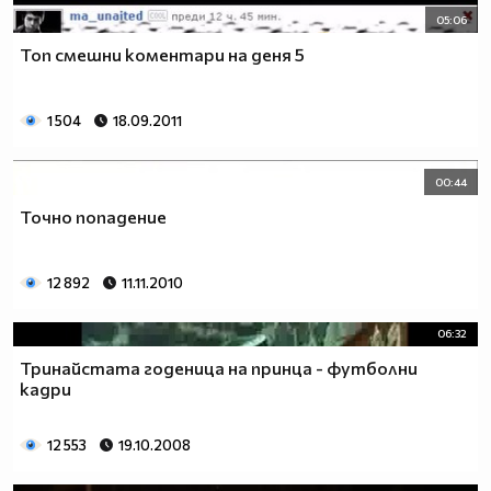
05:06
Топ смешни коментари на деня 5
1 504
18.09.2011
00:44
Точно попадение
12 892
11.11.2010
06:32
Тринайстата годеница на принца - футболни
кадри
12 553
19.10.2008