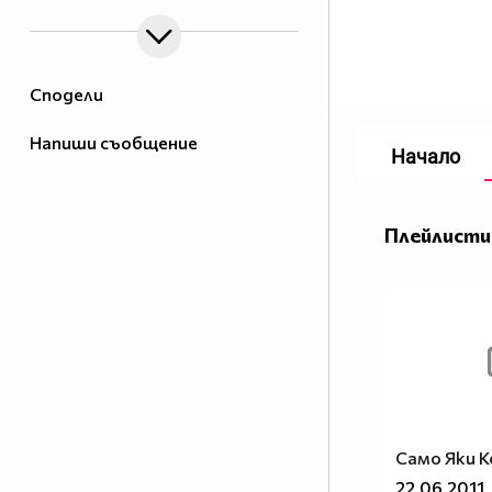
Сподели
Напиши съобщение
Начало
Плейлисти
Само Яки Ко
22.06.2011