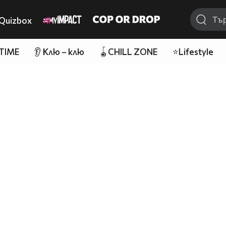
Quizbox
 TIME
👂 Клю – клю
🪀CHILL ZONE
⭐Lifestyle