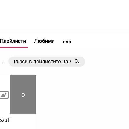
Плейлисти
Любими
|
0
ли !!!