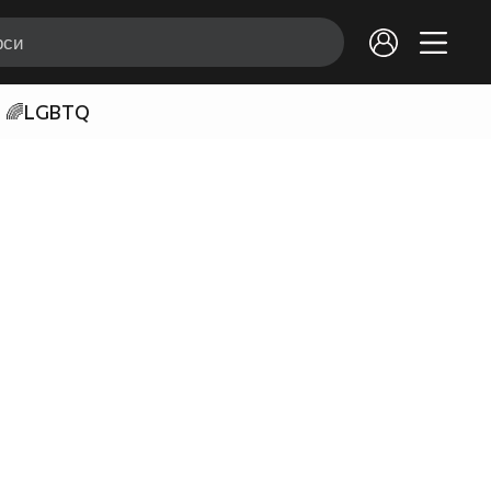
🌈LGBTQ