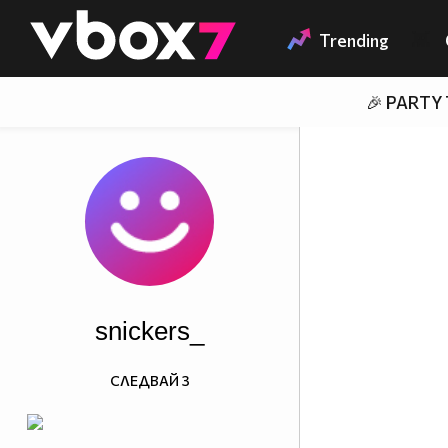
Member of
👾
Trending
🎉 PARTY
snickers_
СЛЕДВАЙ
3