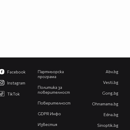
Партньорска
Abv.bg
Facebook
програма
Vesti.bg
Instagram
Политика за
поверителност
Gong.bg
TikTok
Поверителност
Оhnamama.bg
GDPR Инфо
Edna.bg
Известия
Sinoptik.bg