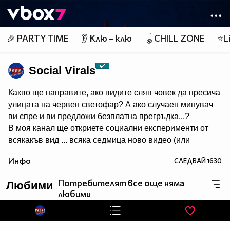
Member of
👾
🎉 PARTY TIME
👂 Клю – клю
🪀CHILL ZONE
⭐Li
Social Virals
Какво ще направите, ако видите сляп човек да пресича
улицата на червен светофар? А ако случаен минувач
ви спре и ви предложи безплатна прегръдка...?
В моя канал ще откриете социални експерименти от
всякакъв вид ... всяка седмица ново видео (или
поне ще се опитам :)
Инфо
СЛЕДВАЙ
1630
Ако сте попадали на готини social virals, пишете ми!
Потребителят все още няма
Любими
любими