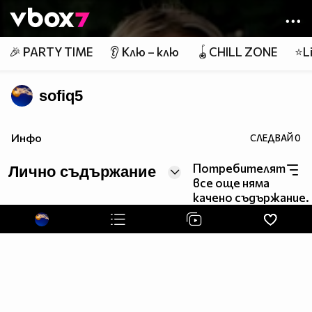
Member of
👾
🎉 PARTY TIME
👂 Клю – клю
🪀CHILL ZONE
⭐Li
sofiq5
Инфо
СЛЕДВАЙ
0
Потребителят
Лично съдържание
все още няма
качено съдържание.