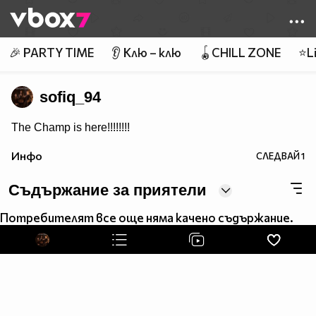
Member of
👾
🎉 PARTY TIME
👂 Клю – клю
🪀CHILL ZONE
⭐Li
sofiq_94
The Champ is here!!!!!!!!
Инфо
СЛЕДВАЙ
1
Съдържание за приятели
Потребителят все още няма качено съдържание.