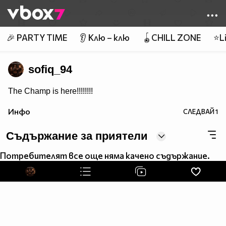
Member of
👾
🎉 PARTY TIME
👂 Клю – клю
🪀CHILL ZONE
⭐Li
sofiq_94
The Champ is here!!!!!!!!
Инфо
СЛЕДВАЙ
1
Съдържание за приятели
Потребителят все още няма качено съдържание.