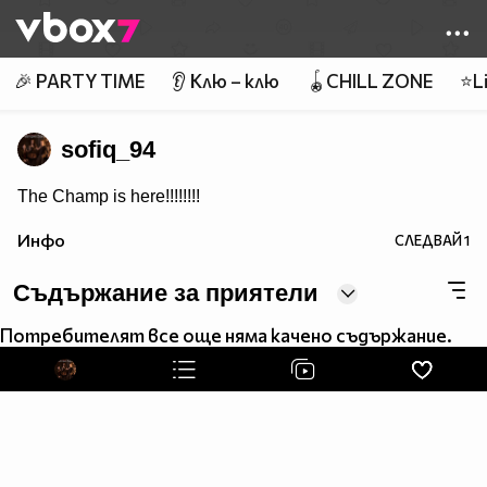
Member of
👾
🎉 PARTY TIME
👂 Клю – клю
🪀CHILL ZONE
⭐Li
sofiq_94
The Champ is here!!!!!!!!
Инфо
СЛЕДВАЙ
1
Съдържание за приятели
Потребителят все още няма качено съдържание.