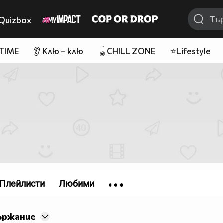
Quizbox
 TIME
👂 Клю – клю
🪀CHILL ZONE
⭐Lifestyle
Плейлисти
Любими
ържание