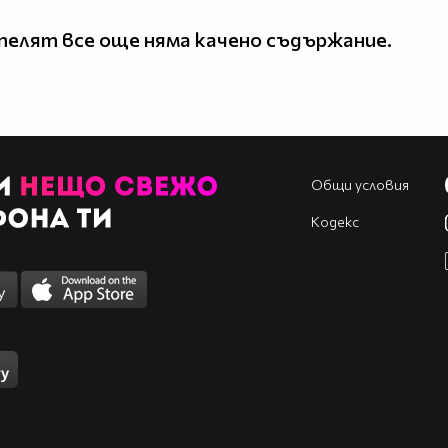
елят все още няма качено съдържание.
Общи условия
Кодекс