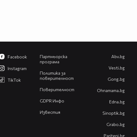
Партньорска
Abv.bg
Facebook
програма
Vesti.bg
Instagram
Политика за
поверителност
Gong.bg
TikTok
Поверителност
Оhnamama.bg
GDPR Инфо
Edna.bg
Известия
Sinoptik.bg
Grabo.bg
Pariteni.bg