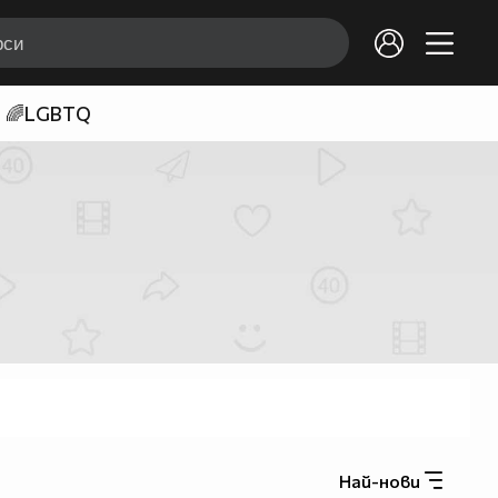
🌈LGBTQ
Най-нови