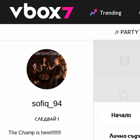
Member of
👾
Trending
🎉 PARTY
sofiq_94
Начало
СЛЕДВАЙ
1
The Champ is here!!!!!!!!
Лично съд