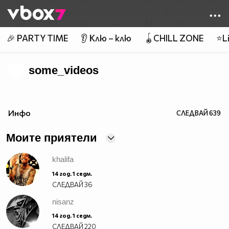
Member of
👾
🎉 PARTY TIME
👂 Клю – клю
🪀CHILL ZONE
⭐Li
some_videos
Инфо
СЛЕДВАЙ
639
Моите приятели
khalifa
14 год. 1 седм.
СЛЕДВАЙ
36
nisanz
14 год. 1 седм.
СЛЕДВАЙ
220