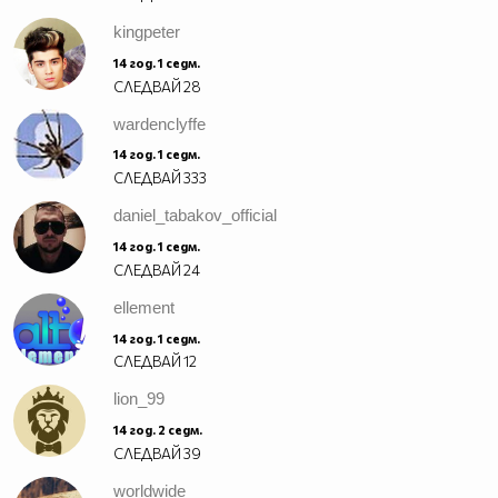
kingpeter
14 год. 1 седм.
СЛЕДВАЙ
28
wardenclyffe
14 год. 1 седм.
СЛЕДВАЙ
333
daniel_tabakov_official
14 год. 1 седм.
СЛЕДВАЙ
24
ellement
14 год. 1 седм.
СЛЕДВАЙ
12
lion_99
14 год. 2 седм.
СЛЕДВАЙ
39
worldwide