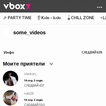
Member of
👾
🎉 PARTY TIME
👂 Клю – клю
🪀CHILL ZONE
⭐Li
some_videos
Инфо
СЛЕДВАЙ
639
Моите приятели
vaskoo_
14 год. 2 седм.
СЛЕДВАЙ
437
robi28
14 год. 2 седм.
СЛЕДВАЙ
550