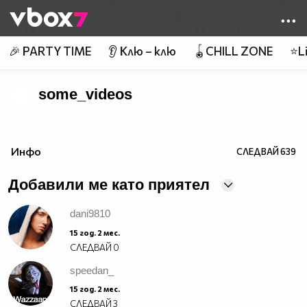
Member of
👾
🎉 PARTY TIME
👂 Клю – клю
🪀CHILL ZONE
⭐Li
some_videos
Инфо
СЛЕДВАЙ
639
Добавили ме като приятел
dani9810
15 год. 2 мес.
СЛЕДВАЙ
0
speedan_
15 год. 2 мес.
СЛЕДВАЙ
3