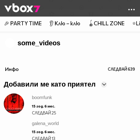
Member of
👾
🎉 PARTY TIME
👂 Клю – клю
🪀CHILL ZONE
⭐Li
some_videos
Инфо
СЛЕДВАЙ
639
Добавили ме като приятел
boomfunk
15 год. 6 мес.
СЛЕДВАЙ
25
galena_world
15 год. 6 мес.
СЛЕДВАЙ
13