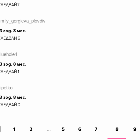
СЛЕДВАЙ
7
mily_gergieva_plovdiv
3 год. 8 мес.
СЛЕДВАЙ
6
luehole4
3 год. 8 мес.
СЛЕДВАЙ
1
ipetko
3 год. 8 мес.
СЛЕДВАЙ
0
1
2
...
5
6
7
8
9