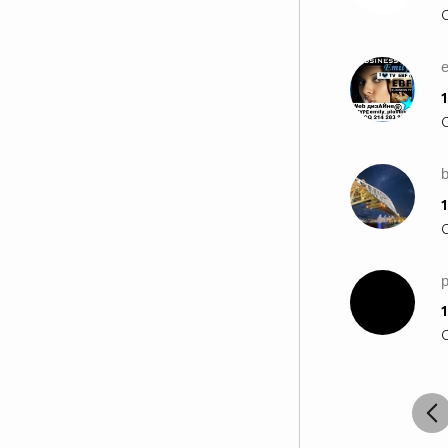
e
1
b
1
p
1