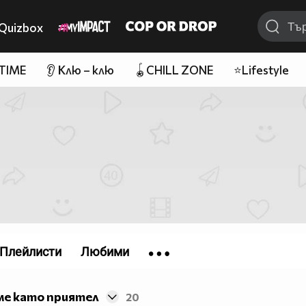
Quizbox
 TIME
👂 Клю – клю
🪀CHILL ZONE
⭐Lifestyle
Плейлисти
Любими
ме като приятел
20