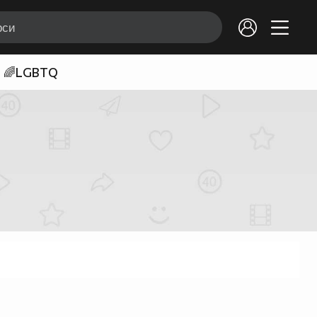
🌈LGBTQ