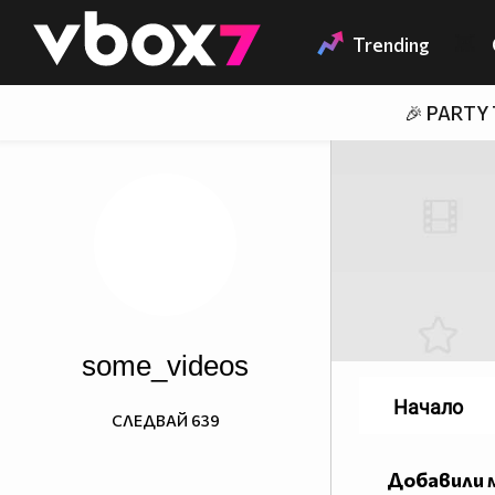
Member of
👾
Trending
🎉 PARTY
some_videos
Начало
СЛЕДВАЙ
639
Добавили 