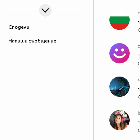
g
1
Сподели
Напиши съобщение
z
1
1
i
1