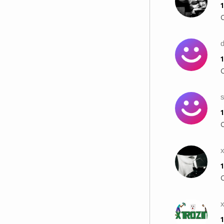
1
d
1
1
1
x
1