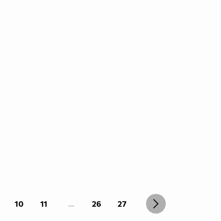
10
11
...
26
27