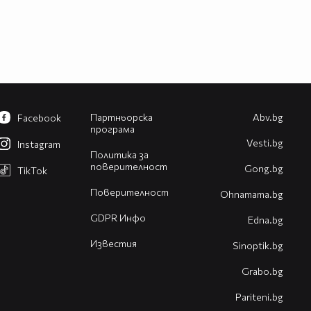
Партньорска
Abv.bg
Facebook
програма
Vesti.bg
Instagram
Политика за
поверителност
Gong.bg
TikTok
Поверителност
Оhnamama.bg
GDPR Инфо
Edna.bg
Известия
Sinoptik.bg
Grabo.bg
Pariteni.bg