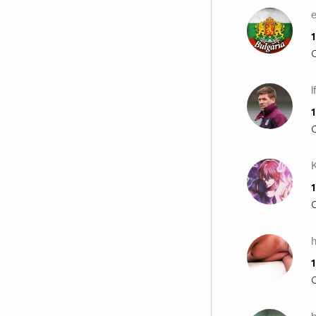
e
1
1
1
1