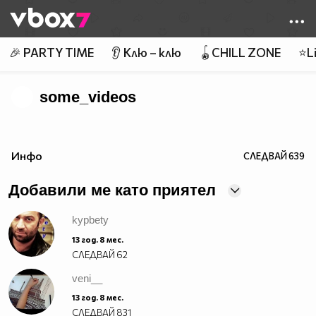
Member of
👾
🎉 PARTY TIME
👂 Клю – клю
🪀CHILL ZONE
⭐Li
some_videos
Инфо
СЛЕДВАЙ
639
Добавили ме като приятел
kypbety
13 год. 8 мес.
СЛЕДВАЙ
62
veni__
13 год. 8 мес.
СЛЕДВАЙ
831