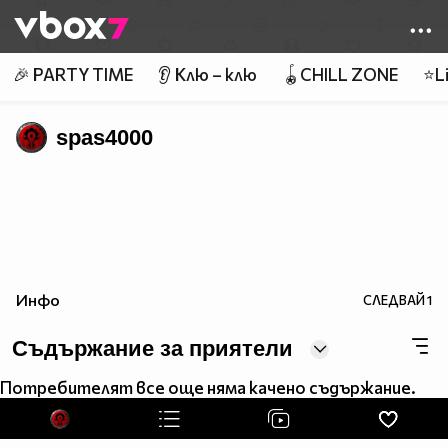
Member of
👾
🎉 PARTY TIME
👂 Клю – клю
🪀CHILL ZONE
⭐Li
spas4000
Инфо
СЛЕДВАЙ
1
Съдържание за приятели
Потребителят все още няма качено съдържание.