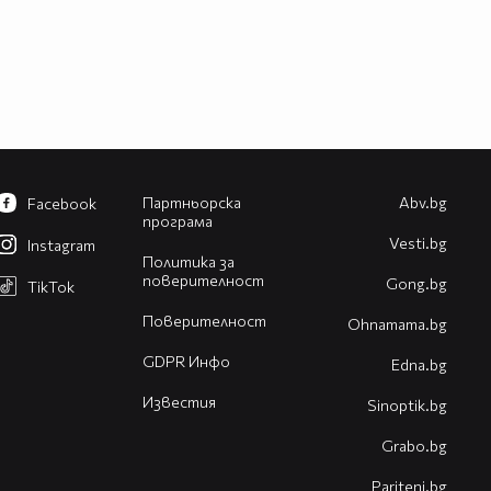
Партньорска
Abv.bg
Facebook
програма
Vesti.bg
Instagram
Политика за
поверителност
Gong.bg
TikTok
Поверителност
Оhnamama.bg
GDPR Инфо
Edna.bg
Известия
Sinoptik.bg
Grabo.bg
Pariteni.bg