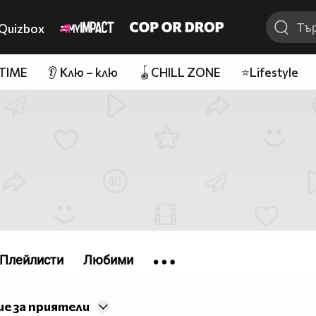
Quizbox
 TIME
👂 Клю – клю
🪀CHILL ZONE
⭐Lifestyle
Плейлисти
Любими
е за приятели