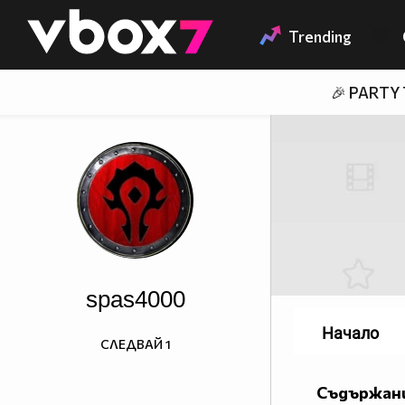
Member of
👾
Trending
🎉 PARTY
spas4000
Начало
СЛЕДВАЙ
1
Съдържани