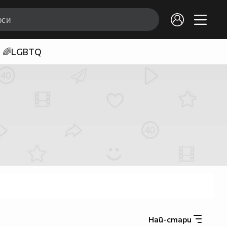
🌈LGBTQ
Най-стари