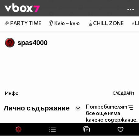
Member of
👾
🎉 PARTY TIME
👂 Клю – клю
🪀CHILL ZONE
⭐Li
spas4000
Инфо
СЛЕДВАЙ
1
Потребителят
Лично съдържание
все още няма
качено съдържание.