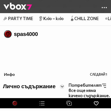
Member of
👾
🎉 PARTY TIME
👂 Клю – клю
🪀CHILL ZONE
⭐Li
spas4000
Инфо
СЛЕДВАЙ
1
Потребителят
Лично съдържание
все още няма
качено съдържание.