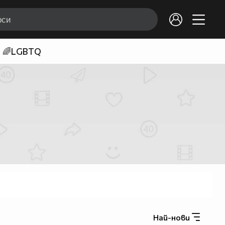
🌈LGBTQ
Най-нови