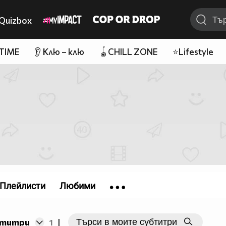
Quizbox
 TIME
👂 Клю – клю
🪀CHILL ZONE
⭐Lifestyle
Плейлисти
Любими
бтитри
1
|