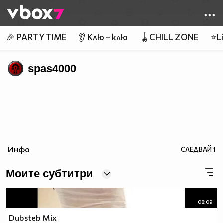
Member of
👾
🎉 PARTY TIME
👂 Клю – клю
🪀CHILL ZONE
⭐Li
spas4000
Инфо
СЛЕДВАЙ
1
Моите субтитри
08:09
Dubsteb Mix